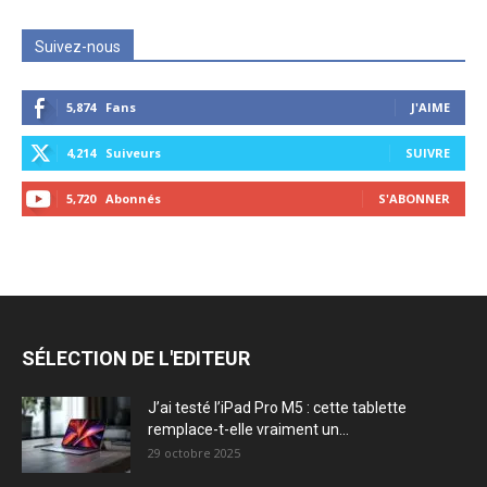
Suivez-nous
5,874
Fans
J'AIME
4,214
Suiveurs
SUIVRE
5,720
Abonnés
S'ABONNER
SÉLECTION DE L'EDITEUR
J’ai testé l’iPad Pro M5 : cette tablette
remplace-t-elle vraiment un...
29 octobre 2025