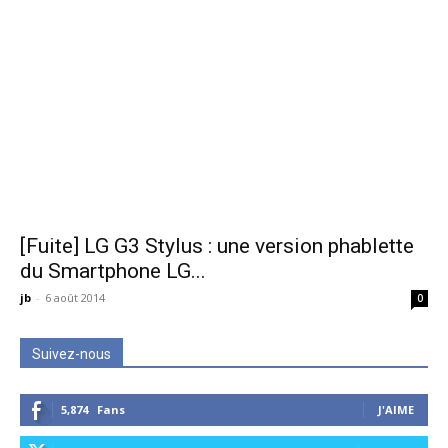
[Fuite] LG G3 Stylus : une version phablette
du Smartphone LG...
jb
-
6 août 2014
0
Suivez-nous
5,874
Fans
J'AIME