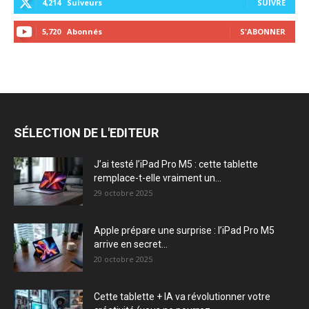
4,214
Suiveurs
SUIVRE
5,720
Abonnés
S'ABONNER
SÉLECTION DE L'EDITEUR
J’ai testé l’iPad Pro M5 : cette tablette
remplace-t-elle vraiment un...
29 octobre 2025
Apple prépare une surprise : l’iPad Pro M5
arrive en secret...
20 octobre 2025
Cette tablette + IA va révolutionner votre