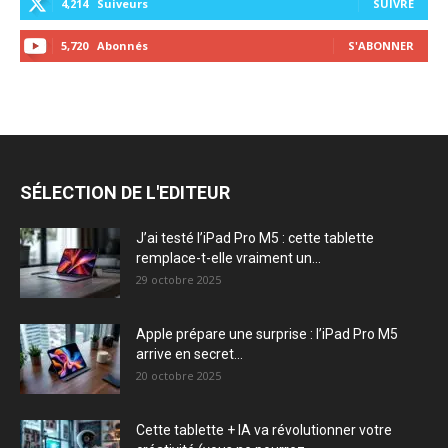
4,214
Suiveurs
SUIVRE
5,720
Abonnés
S'ABONNER
SÉLECTION DE L'EDITEUR
J’ai testé l’iPad Pro M5 : cette tablette
remplace-t-elle vraiment un...
29 octobre 2025
Apple prépare une surprise : l’iPad Pro M5
arrive en secret...
20 octobre 2025
Cette tablette + IA va révolutionner votre