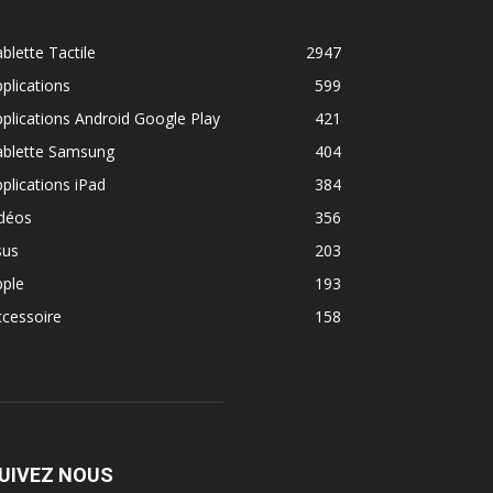
blette Tactile
2947
plications
599
plications Android Google Play
421
ablette Samsung
404
plications iPad
384
idéos
356
sus
203
pple
193
cessoire
158
UIVEZ NOUS