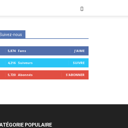
Suivez-nous
5,874
Fans
J'AIME
4,216
Suiveurs
SUIVRE
5,720
Abonnés
S'ABONNER
ATÉGORIE POPULAIRE