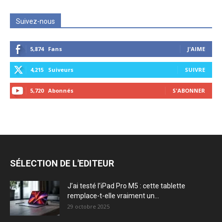
Suivez-nous
5,874
Fans
J'AIME
4,215
Suiveurs
SUIVRE
5,720
Abonnés
S'ABONNER
SÉLECTION DE L'EDITEUR
J’ai testé l’iPad Pro M5 : cette tablette
remplace-t-elle vraiment un...
29 octobre 2025