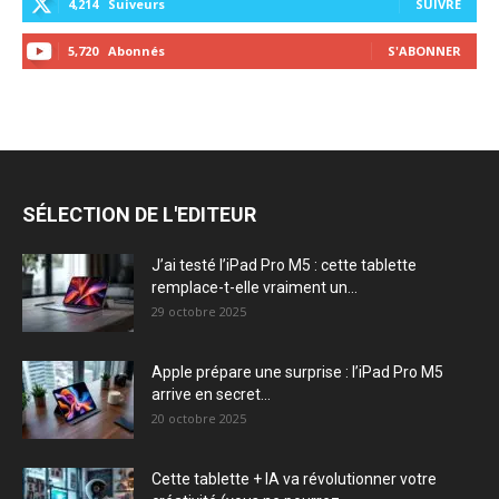
4,214
Suiveurs
SUIVRE
5,720
Abonnés
S'ABONNER
SÉLECTION DE L'EDITEUR
J’ai testé l’iPad Pro M5 : cette tablette
remplace-t-elle vraiment un...
29 octobre 2025
Apple prépare une surprise : l’iPad Pro M5
arrive en secret...
20 octobre 2025
Cette tablette + IA va révolutionner votre