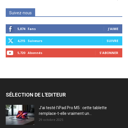
Suivez-nous
5,874
Fans
J'AIME
4,215
Suiveurs
SUIVRE
5,720
Abonnés
S'ABONNER
SÉLECTION DE L'EDITEUR
J’ai testé l’iPad Pro M5 : cette tablette
remplace-t-elle vraiment un...
29 octobre 2025