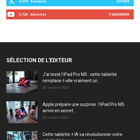
4,214
Suiveurs
SUIVRE
5,720
Abonnés
S'ABONNER
SÉLECTION DE L'EDITEUR
J’ai testé l’iPad Pro M5 : cette tablette
remplace-t-elle vraiment un...
29 octobre 2025
Apple prépare une surprise : l’iPad Pro M5
arrive en secret...
20 octobre 2025
Cette tablette + IA va révolutionner votre