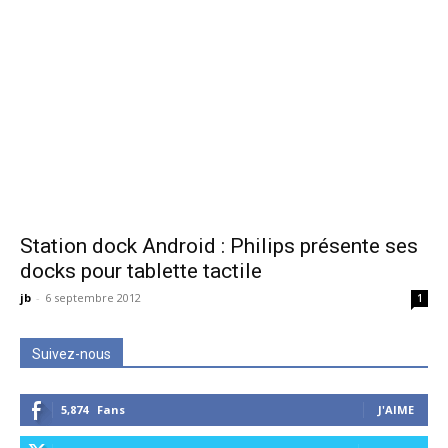
Station dock Android : Philips présente ses
docks pour tablette tactile
jb
-
6 septembre 2012
1
Suivez-nous
5,874
Fans
J'AIME