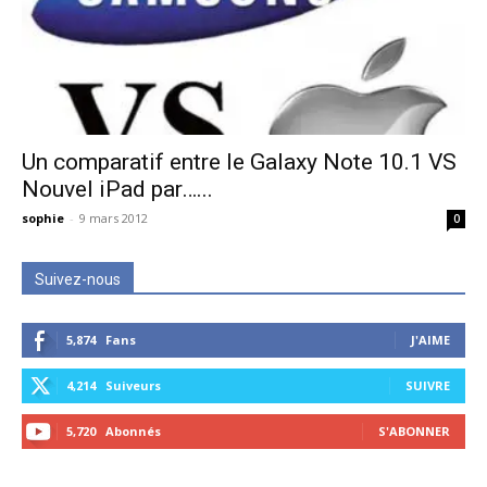
Un comparatif entre le Galaxy Note 10.1 VS
Nouvel iPad par…...
sophie
-
9 mars 2012
0
Suivez-nous
5,874
Fans
J'AIME
4,214
Suiveurs
SUIVRE
5,720
Abonnés
S'ABONNER