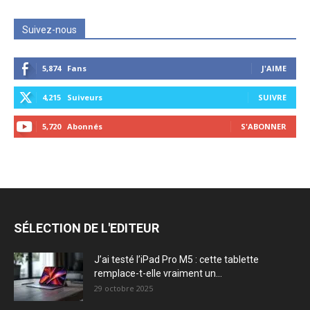
Suivez-nous
5,874
Fans
J'AIME
4,215
Suiveurs
SUIVRE
5,720
Abonnés
S'ABONNER
SÉLECTION DE L'EDITEUR
J’ai testé l’iPad Pro M5 : cette tablette
remplace-t-elle vraiment un...
29 octobre 2025