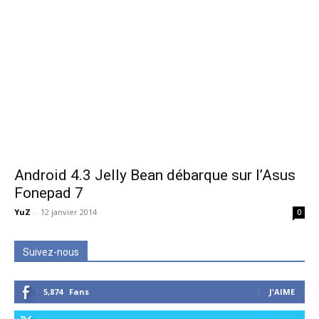
Android 4.3 Jelly Bean débarque sur l’Asus
Fonepad 7
YuZ
-
12 janvier 2014
0
Suivez-nous
5,874
Fans
J'AIME