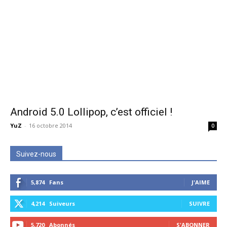
Android 5.0 Lollipop, c’est officiel !
YuZ
-
16 octobre 2014
0
Suivez-nous
5,874
Fans
J'AIME
4,214
Suiveurs
SUIVRE
5,720
Abonnés
S'ABONNER