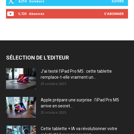
4,214
Suiveurs
SUIVRE
5,720
Abonnés
S'ABONNER
SÉLECTION DE L'EDITEUR
J’ai testé l’iPad Pro M5 : cette tablette
remplace-t-elle vraiment un...
29 octobre 2025
Apple prépare une surprise : l’iPad Pro M5
arrive en secret...
20 octobre 2025
Cette tablette + IA va révolutionner votre