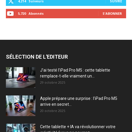
4,214
Suiveurs
SUIVRE
5,720
Abonnés
S'ABONNER
SÉLECTION DE L'EDITEUR
J’ai testé l’iPad Pro M5 : cette tablette
remplace-t-elle vraiment un...
29 octobre 2025
Apple prépare une surprise : l’iPad Pro M5
arrive en secret...
20 octobre 2025
Cette tablette + IA va révolutionner votre