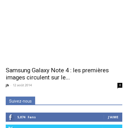
Samsung Galaxy Note 4 : les premières
images circulent sur le...
jb
-
12 août 2014
0
Suivez-nous
5,874
Fans
J'AIME