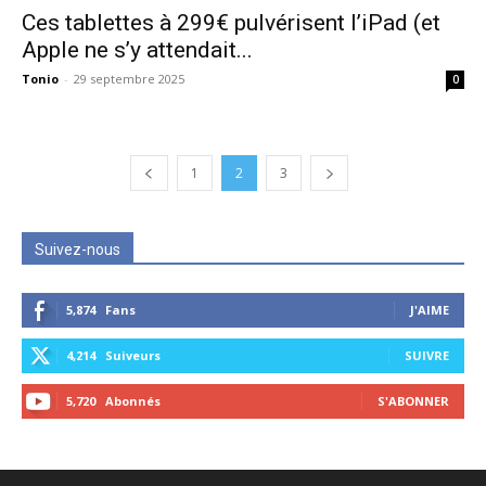
Ces tablettes à 299€ pulvérisent l’iPad (et
Apple ne s’y attendait...
Tonio
-
29 septembre 2025
0
1
2
3
Suivez-nous
5,874
Fans
J'AIME
4,214
Suiveurs
SUIVRE
5,720
Abonnés
S'ABONNER