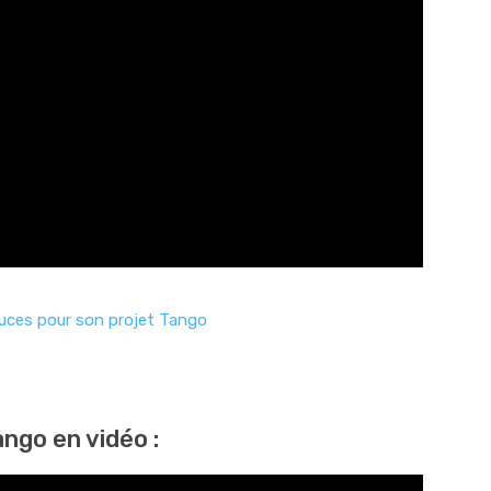
uces pour son projet Tango
ango en vidéo :