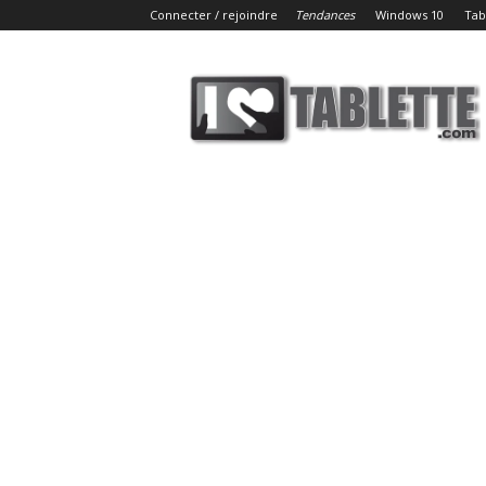
Connecter / rejoindre
Tendances
Windows 10
Tab
iLoveTablette.com