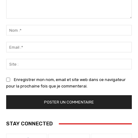
Commenter
:
No
:*
Ema
:*
Sit
:
Enregistrer mon nom, email et site web dans ce navigateur
pour la prochaine fois que je commenterai.
STAY CONNECTED