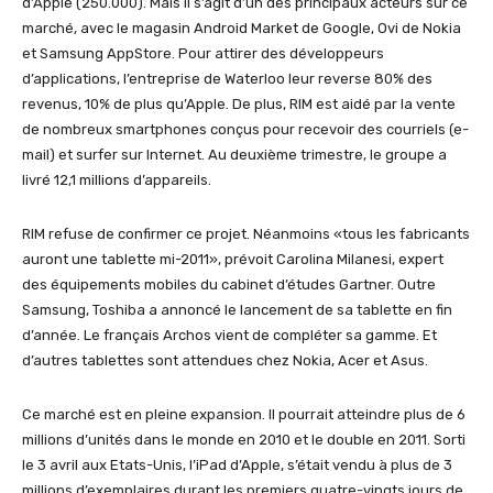
d’Apple (250.000). Mais il s’agit d’un des principaux acteurs sur ce
marché, avec le magasin Android Market de Google, Ovi de Nokia
et Samsung AppStore. Pour attirer des développeurs
d’applications, l’entreprise de Waterloo leur reverse 80% des
revenus, 10% de plus qu’Apple. De plus, RIM est aidé par la vente
de nombreux smartphones conçus pour recevoir des courriels (e-
mail) et surfer sur Internet. Au deuxième trimestre, le groupe a
livré 12,1 millions d’appareils.
RIM refuse de confirmer ce projet. Néanmoins «tous les fabricants
auront une tablette mi-2011», prévoit Carolina Milanesi, expert
des équipements mobiles du cabinet d’études Gartner. Outre
Samsung, Toshiba a annoncé le lancement de sa tablette en fin
d’année. Le français Archos vient de compléter sa gamme. Et
d’autres tablettes sont attendues chez Nokia, Acer et Asus.
Ce marché est en pleine expansion. Il pourrait atteindre plus de 6
millions d’unités dans le monde en 2010 et le double en 2011. Sorti
le 3 avril aux Etats-Unis, l’iPad d’Apple, s’était vendu à plus de 3
millions d’exemplaires durant les premiers quatre-vingts jours de