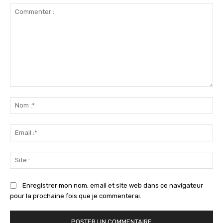
Commenter
:
No
:*
Ema
:*
Sit
:
Enregistrer mon nom, email et site web dans ce navigateur
pour la prochaine fois que je commenterai.