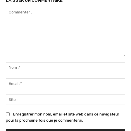
LAISSER UN COMMENTAIRE
Commenter
:
No
:*
Ema
:*
Sit
:
Enregistrer mon nom, email et site web dans ce navigateur
pour la prochaine fois que je commenterai.