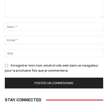
Commenter
:
No
:*
Ema
:*
Sit
:
Enregistrer mon nom, email et site web dans ce navigateur
pour la prochaine fois que je commenterai.
STAY CONNECTED