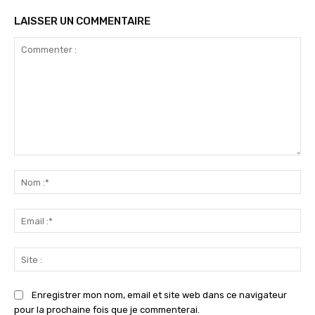
LAISSER UN COMMENTAIRE
Commenter
:
No
:*
Ema
:*
Sit
:
Enregistrer mon nom, email et site web dans ce navigateur
pour la prochaine fois que je commenterai.