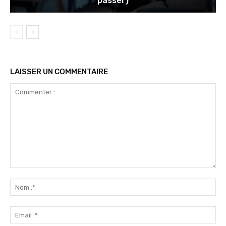
passer)
LAISSER UN COMMENTAIRE
Commenter
:
No
:*
Ema
:*