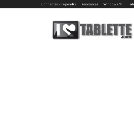
Connecter / rejoindre
Tendances
Windows 10
Tab
iLoveTablette.com