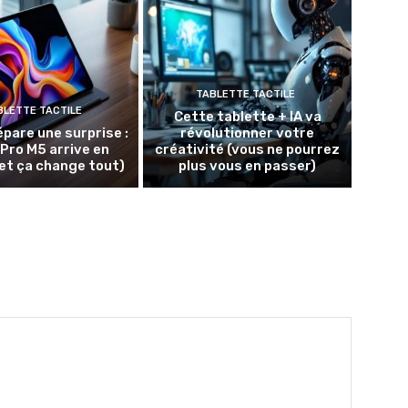
TABLETTE TACTILE
BLETTE TACTILE
Cette tablette + IA va
épare une surprise :
révolutionner votre
 Pro M5 arrive en
créativité (vous ne pourrez
et ça change tout)
plus vous en passer)