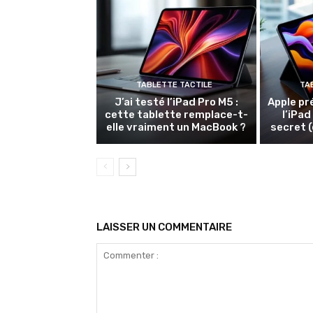
TABLETTE TACTILE
TA
J’ai testé l’iPad Pro M5 :
Apple pr
cette tablette remplace-t-
l’iPad
elle vraiment un MacBook ?
secret (
LAISSER UN COMMENTAIRE