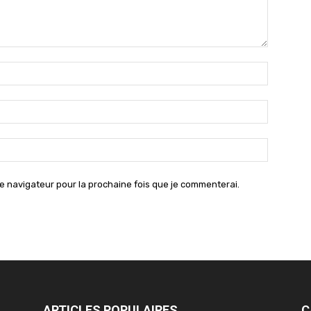
Nom
:*
Email
:*
Site
:
e navigateur pour la prochaine fois que je commenterai.
ARTICLES POPULAIRES
C