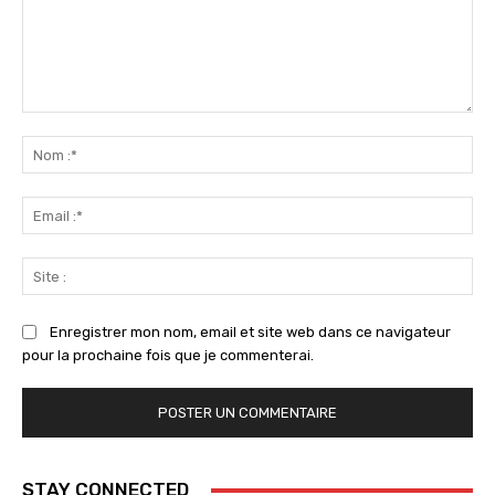
Commenter
:
No
:*
Ema
:*
Sit
:
Enregistrer mon nom, email et site web dans ce navigateur
pour la prochaine fois que je commenterai.
STAY CONNECTED