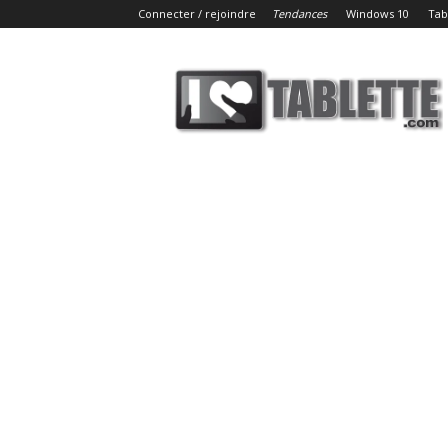
Connecter / rejoindre
Tendances
Windows 10
Tab
iLoveTablette.com