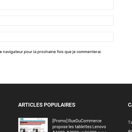
Nom
:*
Email
:*
Site
:
e navigateur pour la prochaine fois que je commenterai.
ARTICLES POPULAIRES
C
[Promo] RueDuCommerce
Ta
propose les tablettes Lenovo
Ap