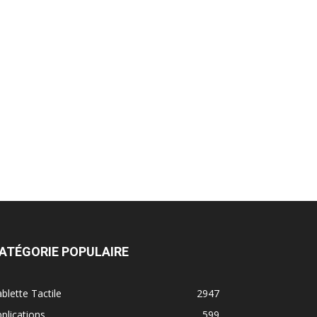
ATÉGORIE POPULAIRE
blette Tactile
2947
plications
599