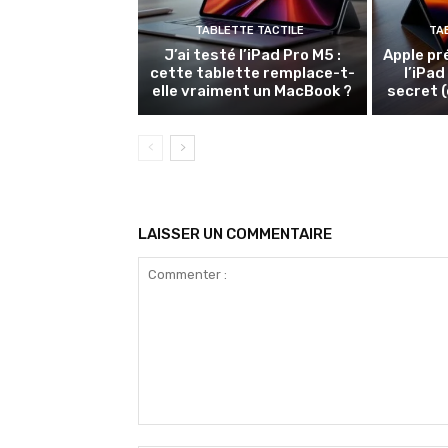
TABLETTE TACTILE
TA
J’ai testé l’iPad Pro M5 :
Apple pr
cette tablette remplace-t-
l’iPad
elle vraiment un MacBook ?
secret (
LAISSER UN COMMENTAIRE
Commenter