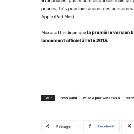
et 8
pouces, pas encore disponible mais qui 
pouces, très populaire auprès des consomma
Apple iPad Mini).
Microsoft indique que
la première version b
lancement officiel à l’été 2013.
TAGS
Fresh paint
mise à jour windows 8
techf
Facebook
Partager