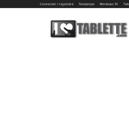
Connecter / rejoindre
Tendances
Windows 10
Tab
iLoveTablette.com