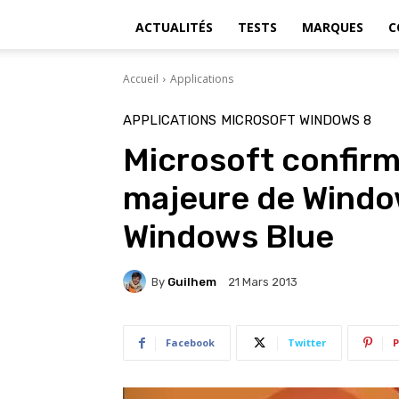
ACTUALITÉS
TESTS
MARQUES
C
Accueil
Applications
APPLICATIONS
MICROSOFT WINDOWS 8
Microsoft confirme
majeure de Windo
Windows Blue
By
Guilhem
21 Mars 2013
Facebook
Twitter
P