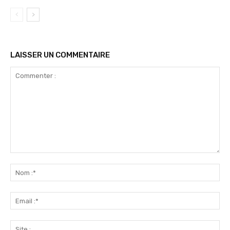
LAISSER UN COMMENTAIRE
Commenter
:
No
:*
Ema
:*
Sit