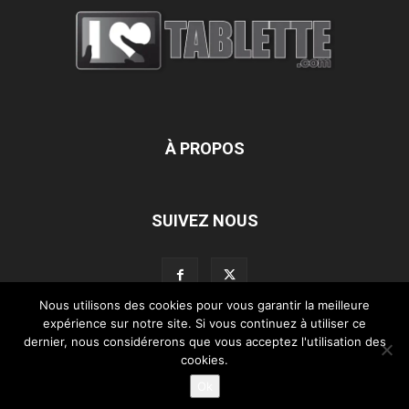
À PROPOS
SUIVEZ NOUS
Nous utilisons des cookies pour vous garantir la meilleure
expérience sur notre site. Si vous continuez à utiliser ce
dernier, nous considérerons que vous acceptez l'utilisation des
L’équipe d’iLoveTablette.com
Contactez-nous
Nos partenaires
cookies.
Mentions légales
Ok
©