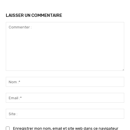
LAISSER UN COMMENTAIRE
Commenter
:
No
:*
Ema
:*
Sit
:
Enregistrer mon nom, email et site web dans ce navigateur