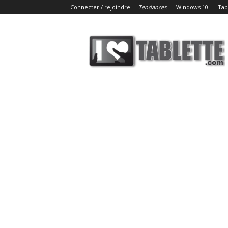
Connecter / rejoindre
Tendances
Windows 10
Tab
iLoveTablette.com