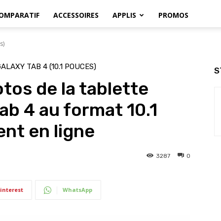
OMPARATIF
ACCESSOIRES
APPLIS
PROMOS
s)
ALAXY TAB 4 (10.1 POUCES)
S
tos de la tablette
b 4 au format 10.1
nt en ligne
3287
0
interest
WhatsApp