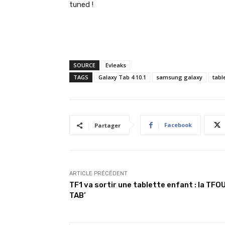
tuned !
SOURCE
Evleaks
TAGS
Galaxy Tab 4 10.1
samsung galaxy
tabl
Facebook
Partager
ARTICLE PRÉCÉDENT
TF1 va sortir une tablette enfant : la TFO
TAB’