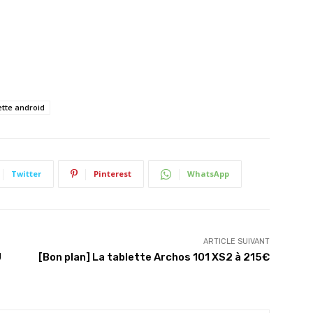
ette android
Twitter
Pinterest
WhatsApp
ARTICLE SUIVANT
U
[Bon plan] La tablette Archos 101 XS2 à 215€