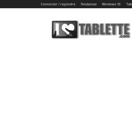
Connecter / rejoindre
Tendances
Windows 10
Tab
iLoveTablette.com