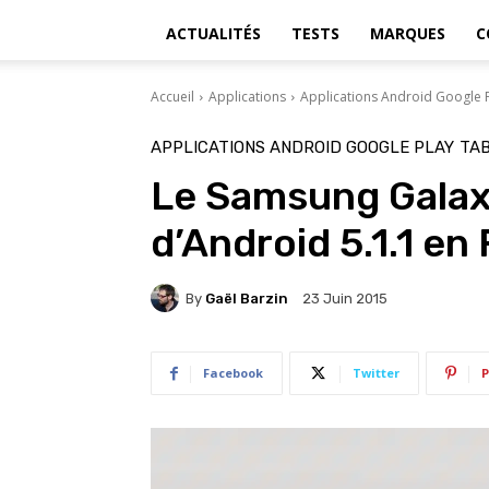
ACTUALITÉS
TESTS
MARQUES
C
Accueil
Applications
Applications Android Google 
APPLICATIONS ANDROID GOOGLE PLAY
TAB
Le Samsung Galax
d’Android 5.1.1 en
By
Gaël Barzin
23 Juin 2015
Facebook
Twitter
P