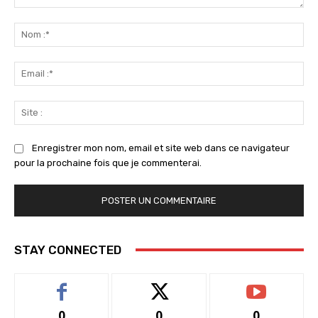
Commenter
:
No
:*
Ema
:*
Sit
:
Enregistrer mon nom, email et site web dans ce navigateur
pour la prochaine fois que je commenterai.
STAY CONNECTED
0
0
0