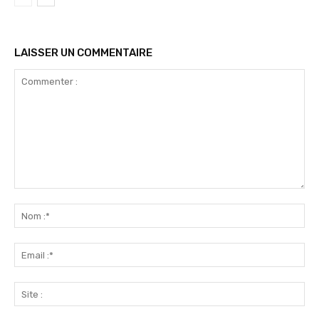
LAISSER UN COMMENTAIRE
Commenter
:
No
:*
Ema
:*
Sit
: