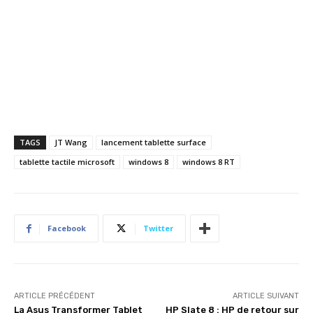
TAGS
JT Wang
lancement tablette surface
tablette tactile microsoft
windows 8
windows 8 RT
Facebook
Twitter
ARTICLE PRÉCÉDENT
ARTICLE SUIVANT
La Asus Transformer Tablet
HP Slate 8 : HP de retour sur