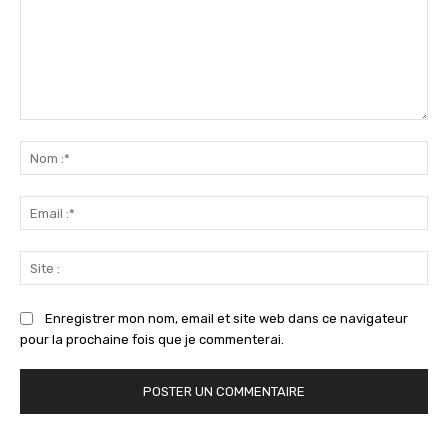
Commenter
:
No
:*
Ema
:*
Sit
:
Enregistrer mon nom, email et site web dans ce navigateur
pour la prochaine fois que je commenterai.