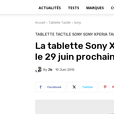
ACTUALITÉS
TESTS
MARQUES
C
Accueil
Tablette Tactile
Sony
TABLETTE TACTILE
SONY
SONY XPERIA TA
La tablette Sony X
le 29 juin prochai
By
Jb
10 Juin 2015
Facebook
Twitter
P