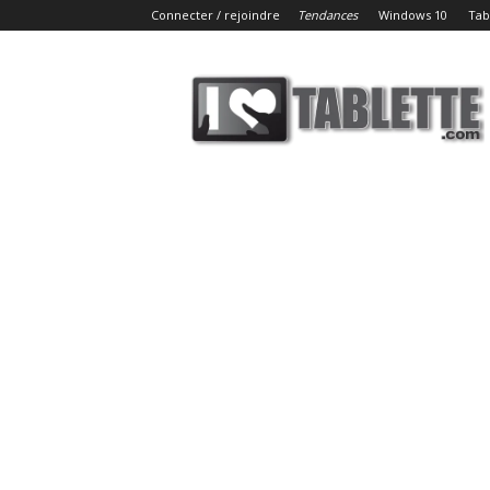
Connecter / rejoindre
Tendances
Windows 10
Tab
iLoveTablette.com