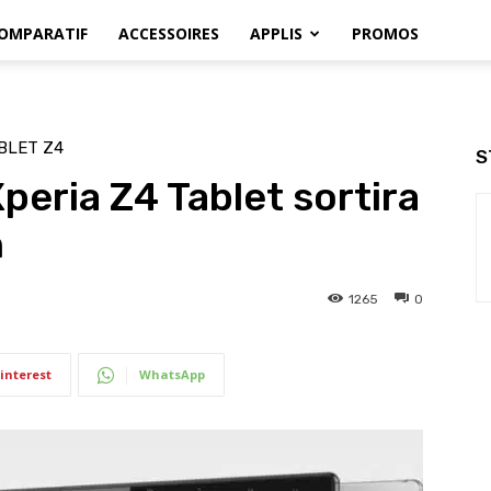
OMPARATIF
ACCESSOIRES
APPLIS
PROMOS
BLET Z4
S
peria Z4 Tablet sortira
n
1265
0
interest
WhatsApp