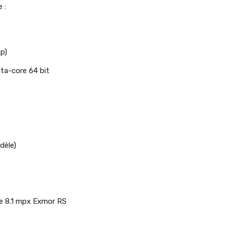
 :
p)
a-core 64 bit
dèle)
re 8.1 mpx Exmor RS