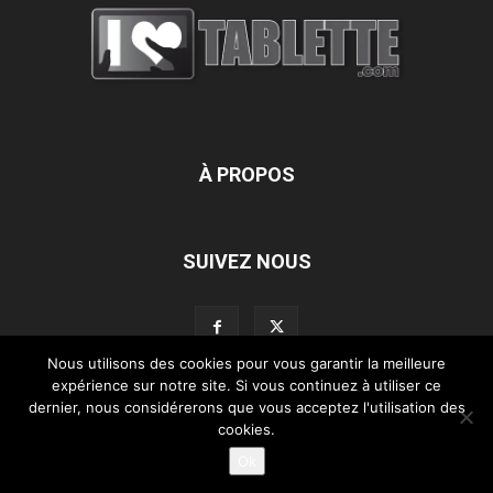
À PROPOS
SUIVEZ NOUS
Nous utilisons des cookies pour vous garantir la meilleure
expérience sur notre site. Si vous continuez à utiliser ce
dernier, nous considérerons que vous acceptez l'utilisation des
L’équipe d’iLoveTablette.com
Contactez-nous
Nos partenaires
cookies.
Mentions légales
Ok
©