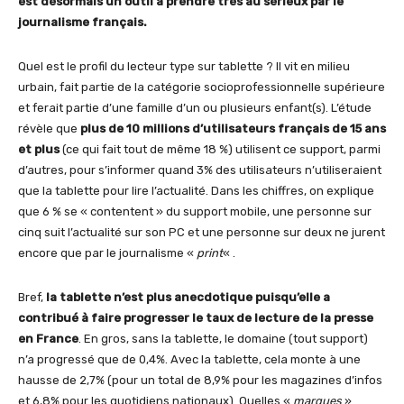
est désormais un outil à prendre très au sérieux par le
journalisme français.
Quel est le profil du lecteur type sur tablette ? Il vit en milieu
urbain, fait partie de la catégorie socioprofessionnelle supérieure
et ferait partie d’une famille d’un ou plusieurs enfant(s). L’étude
révèle que
plus de 10 millions d’utilisateurs français de 15 ans
et plus
(ce qui fait tout de même 18 %) utilisent ce support, parmi
d’autres, pour s’informer quand 3% des utilisateurs n’utiliseraient
que la tablette pour lire l’actualité. Dans les chiffres, on explique
que 6 % se « contentent » du support mobile, une personne sur
cinq suit l’actualité sur son PC et une personne sur deux ne jurent
encore que par le journalisme «
print
« .
Bref,
la tablette n’est plus anecdotique puisqu’elle a
contribué à faire progresser le taux de lecture de la presse
en France
. En gros, sans la tablette, le domaine (tout support)
n’a progressé que de 0,4%. Avec la tablette, cela monte à une
hausse de 2,7% (pour un total de 8,9% pour les magazines d’infos
et 6,8% pour les quotidiens nationaux). Quelles «
marques
»