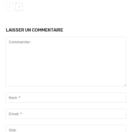
LAISSER UN COMMENTAIRE
Commenter
:
No
:*
Ema
:*
Sit