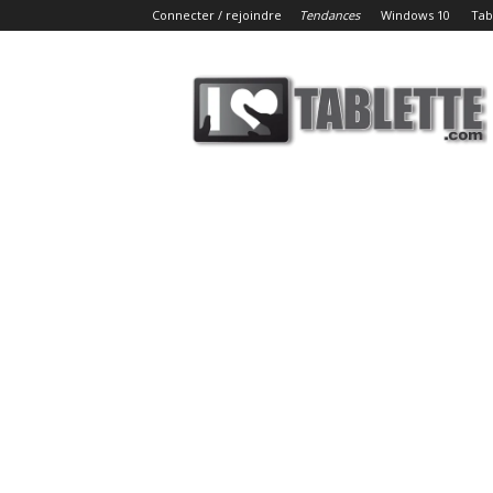
Connecter / rejoindre
Tendances
Windows 10
Tab
iLoveTablette.com