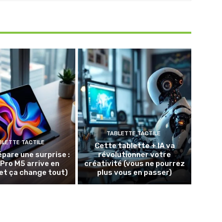
TABLETTE TACTILE
BLETTE TACTILE
Cette tablette + IA va
épare une surprise :
révolutionner votre
 Pro M5 arrive en
créativité (vous ne pourrez
et ça change tout)
plus vous en passer)