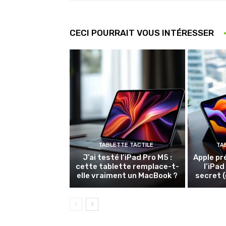
CECI POURRAIT VOUS INTÉRESSER
TABLETTE TACTILE
TA
J’ai testé l’iPad Pro M5 :
Apple pr
cette tablette remplace-t-
l’iPad
elle vraiment un MacBook ?
secret (