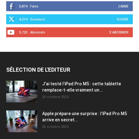
5,874
Fans
J'AIME
4,214
Suiveurs
SUIVRE
5,720
Abonnés
S'ABONNER
SÉLECTION DE L'EDITEUR
J’ai testé l’iPad Pro M5 : cette tablette
remplace-t-elle vraiment un...
29 octobre 2025
Apple prépare une surprise : l’iPad Pro M5
arrive en secret...
20 octobre 2025