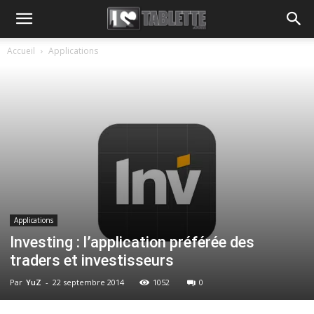
Accueil
Applications
Applications
Investing : l’application préférée des
traders et investisseurs
Par
YuZ
-
22 septembre 2014
1052
0