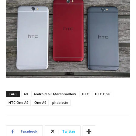
TAGS
A9
Android 6.0 Marshmallow
HTC
HTC One
HTC One A9
One A9
phablette
Facebook
Twitter