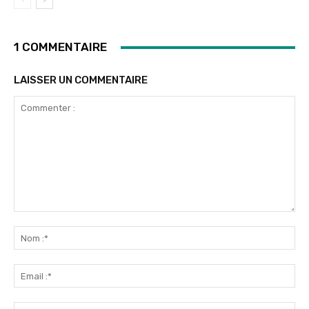
1 COMMENTAIRE
LAISSER UN COMMENTAIRE
Commenter
:
No
:*
Ema
:*
Sit