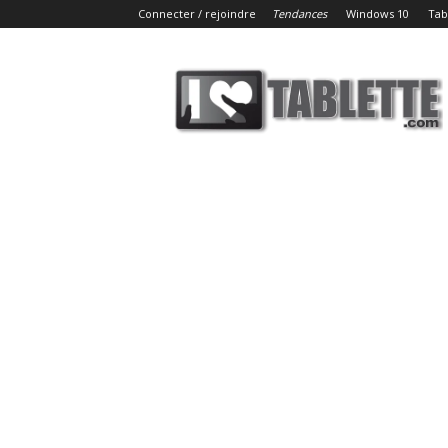
Connecter / rejoindre
Tendances
Windows 10
Tab
iLoveTablette.com