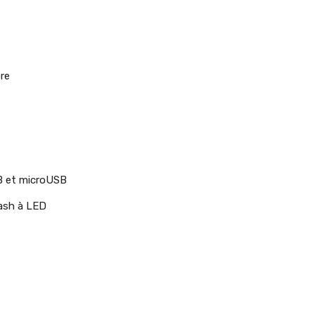
ore
SB et microUSB
lash à LED