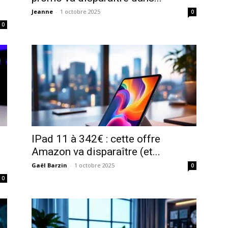
Jeanne
-
1 octobre 2025
0
0
IPad 11 à 342€ : cette offre
Amazon va disparaître (et...
Gaël Barzin
-
1 octobre 2025
0
0