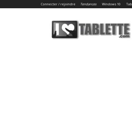
Connecter / rejoindre
Tendances
Windows 10
Tab
iLoveTablette.com