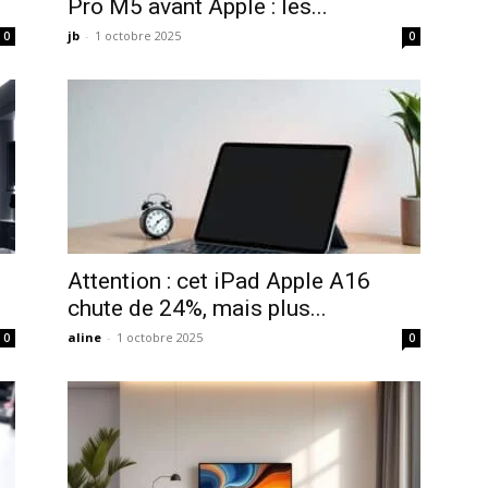
Pro M5 avant Apple : les...
jb
-
1 octobre 2025
0
0
Attention : cet iPad Apple A16
chute de 24%, mais plus...
aline
-
1 octobre 2025
0
0