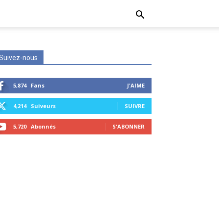
Suivez-nous
5,874
Fans
J'AIME
4,214
Suiveurs
SUIVRE
5,720
Abonnés
S'ABONNER