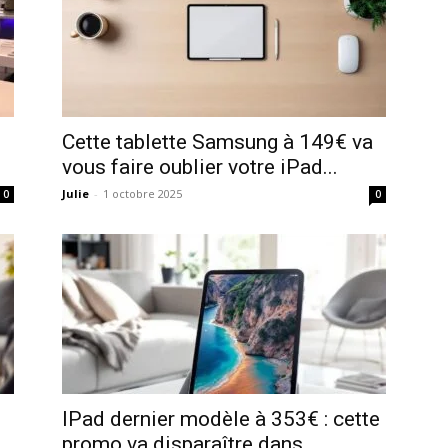
Cette tablette Samsung à 149€ va
vous faire oublier votre iPad...
Julie
-
1 octobre 2025
0
0
IPad dernier modèle à 353€ : cette
promo va disparaître dans...