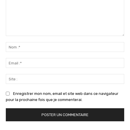
Commenter
:
No
:*
Ema
:*
Sit
:
Enregistrer mon nom, email et site web dans ce navigateur
pour la prochaine fois que je commenterai.