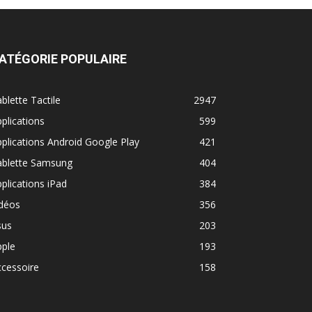
ATÉGORIE POPULAIRE
blette Tactile
2947
plications
599
plications Android Google Play
421
ablette Samsung
404
plications iPad
384
idéos
356
sus
203
pple
193
cessoire
158