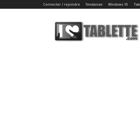
Connecter / rejoindre
Tendances
Windows 10
Tab
iLoveTablette.com