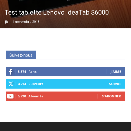
Test tablette Lenovo IdeaTab S6000
jb
-
1 novembre 2013
Suivez-nous
5,874
Fans
J'AIME
4,214
Suiveurs
SUIVRE
5,720
Abonnés
S'ABONNER