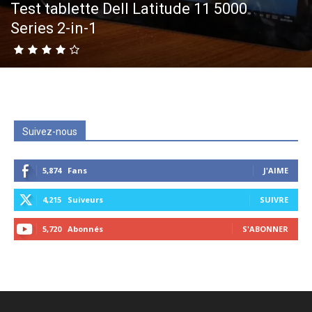
Test tablette Dell Latitude 11 5000
Series 2-in-1
Suivez-nous
5,874
Fans
J'AIME
4,215
Suiveurs
SUIVRE
5,720
Abonnés
S'ABONNER