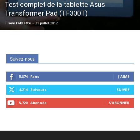
Test complet de la tablette Asus
Transformer Pad (TF300T)
i love tablette
-
31 juillet 2012
Suivez-nous
5,874
Fans
J'AIME
4,214
Suiveurs
SUIVRE
5,720
Abonnés
S'ABONNER