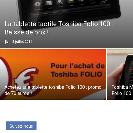
La tablette tactile Toshiba Folio 100 :
Baisse de prix !
jb
-
8 juillet 2011
Achetez une tablette toshiba Folio 100 : promo
Toshiba M
de 70 euros !
Folio 100
Suivez-nous