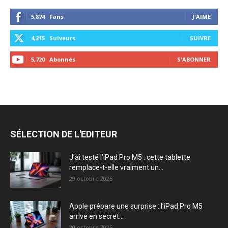
5,874
Fans
J'AIME
4,215
Suiveurs
SUIVRE
5,720
Abonnés
S'ABONNER
SÉLECTION DE L'EDITEUR
J’ai testé l’iPad Pro M5 : cette tablette
remplace-t-elle vraiment un...
29 octobre 2025
Apple prépare une surprise : l’iPad Pro M5
arrive en secret...
20 octobre 2025