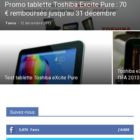
Promo tablette Toshiba Excite Pure : 70
€ remboursés jusqu’au 31 décembre
Tonio
-
12 décembre 2013
Toshiba eX
Test tablette Toshiba eXcite Pure
l’IFA 2013
Suivez-nous
5,874
Fans
J'AIME