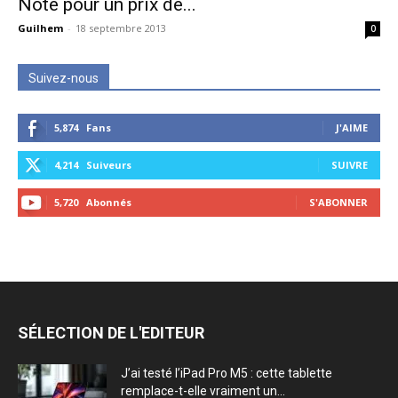
Note pour un prix de...
Guilhem
-
18 septembre 2013
0
Suivez-nous
5,874
Fans
J'AIME
4,214
Suiveurs
SUIVRE
5,720
Abonnés
S'ABONNER
SÉLECTION DE L'EDITEUR
J’ai testé l’iPad Pro M5 : cette tablette
remplace-t-elle vraiment un...