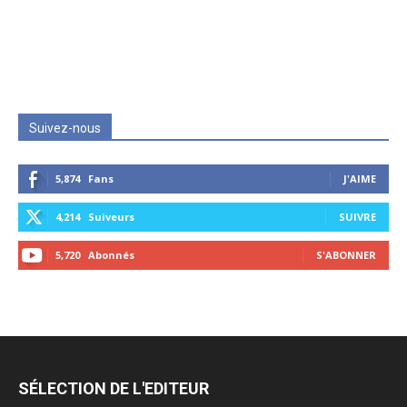
Suivez-nous
5,874
Fans
J'AIME
4,214
Suiveurs
SUIVRE
5,720
Abonnés
S'ABONNER
SÉLECTION DE L'EDITEUR